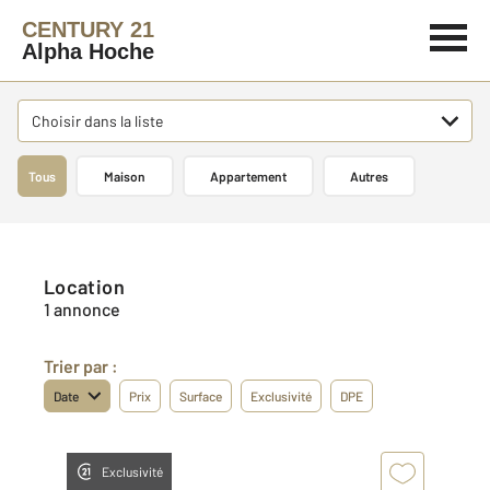
CENTURY 21
Alpha Hoche
Choisir dans la liste
Tous
Maison
Appartement
Autres
Location
1 annonce
Trier par :
Date
Prix
Surface
Exclusivité
DPE
Exclusivité