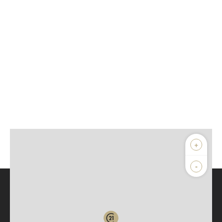
+
-
Parlons de vous, parlons biens