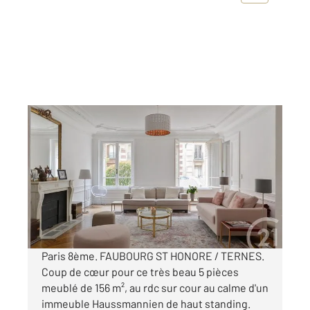
PARIS 75008
2
155,96 m
, 5 pièces
Ref : 13592
Appartement F5 à louer
5 960 €
par mois charges comprises
Paris 8ème. FAUBOURG ST HONORE / TERNES.
Coup de cœur pour ce très beau 5 pièces
meublé de 156 m², au rdc sur cour au calme d'un
immeuble Haussmannien de haut standing.