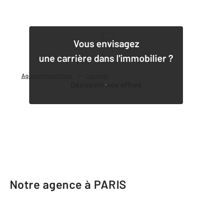
1
Vous envisagez
une carrière dans l'immobilier ?
Agence immobilière
Location
Découvrir nos offres
Notre agence à PARIS