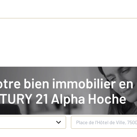
nt votre bien en location
TURY 21 Alpha Hoche
n
Adresse du bien à estimer
*