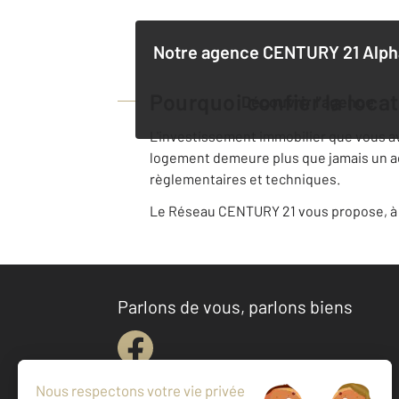
Notre agence
CENTURY 21 Alph
Pourquoi confier la loca
Découvrir l'agence
L'investissement immobilier que vous avez
logement demeure plus que jamais un acte
règlementaires et techniques.
Le Réseau CENTURY 21 vous propose, à v
Parlons de vous, parlons biens