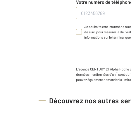
Votre numéro de télépho
Je souhaite être informé de tout
de suivi pour mesurer la délivrab
informations sur le terminal que 
L'agence
CENTURY 21 Alpha Hoche
*
données mentionnées d'un
sont obl
pouvez également demander la limita
Découvrez nos autres ser