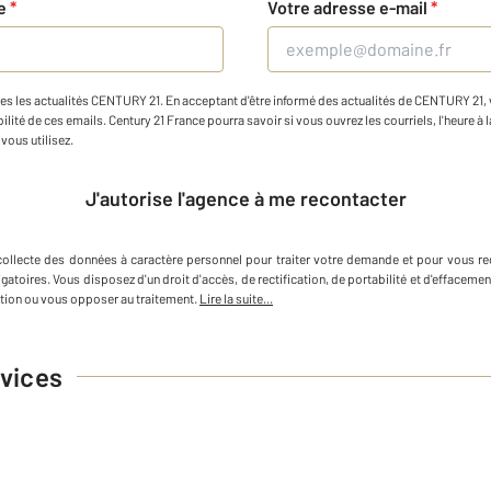
ne
*
Votre adresse e-mail
*
es les actualités CENTURY 21. En acceptant d'être informé des actualités de CENTURY 21, vo
ilité de ces emails. Century 21 France pourra savoir si vous ouvrez les courriels, l'heure à l
vous utilisez.
J'autorise l'agence à me recontacter
collecte des données à caractère personnel
pour traiter votre demande et pour vous re
igatoires. Vous disposez d'un droit d'accès, de rectification, de portabilité et d'efface
tion ou vous opposer au traitement.
Lire la suite...
vices