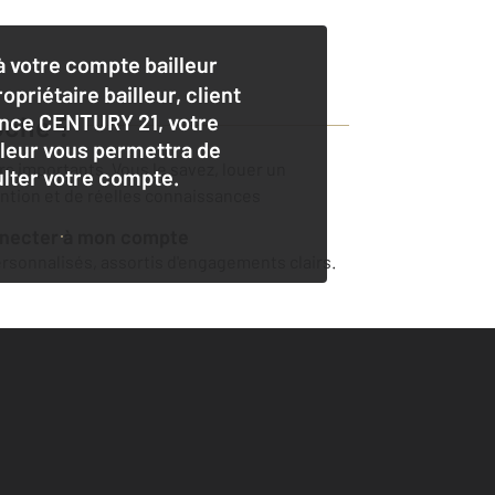
 votre compte bailleur
opriétaire bailleur, client
nce CENTURY 21, votre
oche
?
lleur vous permettra de
ers importants. Vous le savez, louer un
lter votre compte.
ention et de réelles connaissances
nnecter à mon compte
sonnalisés, assortis d'engagements clairs.