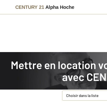
CENTURY 21
Alpha Hoche
Agence immobilière
Mettre en location
Mettre en location votre bien immobilier en Paris (75)
Faites estimer gratuiteme
avec
CEN
Concernant votre bie
Type de bien à estimer
*
Choisir dans la liste