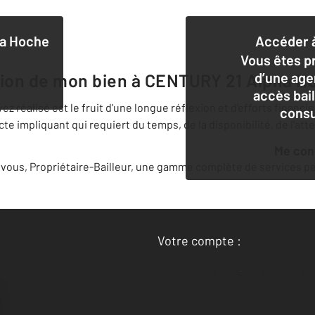
a Hoche
Accéder à
Vous êtes pr
d’une age
tion de mon bien à
CENTURY 21 Alpha H
accès bai
 réalisé est le fruit d'une longue réflexion et d'efforts financi
consu
 impliquant qui requiert du temps, de la disponibilité, de l'att
Me co
ous, Propriétaire-Bailleur, une gamme complète de services per
Votre compte :
Accéder à mon compte