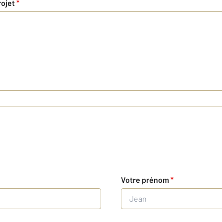
rojet
*
Votre prénom
*